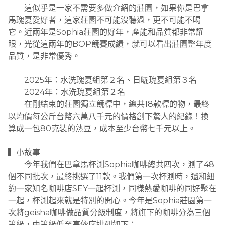
這似乎是一家不需要多做介紹的莊園，如果你是巴拿
馬瑰夏愛好者，這家莊園不可能沒聽過，更不可能不喝
它。近兩年是Sophia莊園的好年，產能和品質都非常耀
眼，光從這兩年的BOP競賽成績，就可以看出莊園整年度
品質，是非常優秀。
2025年：水洗瑰夏組第２名、日曬瑰夏組第３名
2024年：水洗瑰夏組第２名
在剛結束的莊園獨立競標中，總共18款標的物，最終
以均價每公斤台幣六萬八千元的價格創下驚人的紀錄！換
算成一包80克裝的熟豆，成本至少台幣七千元以上。
▍小故事
今年我們在巴拿馬杯測Sophia咖啡總共四次，測了48
個不同批次，最終挑選了11款。我們第一次杯測時，還和紐
約一家知名咖啡店SEY一起杯測，同樣熱愛咖啡的同好聚在
一起，杯測起來就是特別的開心。今年是Sophia莊園第一
次將geisha咖啡做品質分級制度，將旗下的咖啡分為三個
等級，由等級低至高依序排列如下：