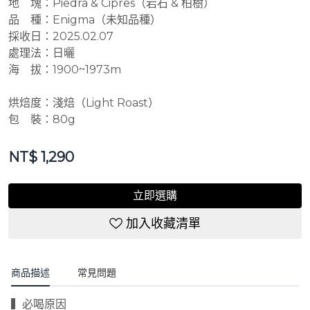
地 塊：Piedra & Cipres（岩石 & 柏樹）
品 種：Enigma（未知品種）
採收日：2025.02.07
處理法：日曬
海 拔：1900~1973m
烘焙度：淺焙（Light Roast）
包 裝：80g
NT$
1,290
立即選購
加入收藏清單
商品描述
常見問題
▍必喝原因