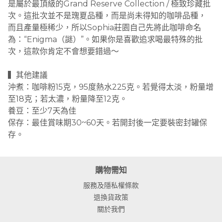
是屬於最頂級的Grand Reserve Collection / 極致珍藏批
次。這批次並不是瑰夏品種，而是尚未得知的咖啡品種，
而且產量極稀少，所以Sophia莊園自己先將此咖啡命名
為：“Enigma（謎）”。如果你是喜歡追求喝最特殊的批
次，這款你肯定不會想要錯過～
▍其他建議
沖煮：咖啡粉15克，95度熱水225克。若覺得太淡，粉量增
至18克；若太濃，粉量降至12克。
養豆：至少7天為佳
保存：最佳賞味期30~60天。若開封後一定要裝密封罐保
存。
購物需知
服務及隱私權條款
退換貨政策
關於我們