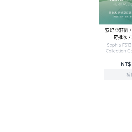
-
Las Brujas 女巫莊園
-
Lerida 蕾莉達莊園
-
Los Cenizos 神木莊園
索妃亞莊園 / F
奇批次 /
-
Lost Origin 迷境莊園
Sophia FS13
-
Longboard 長板莊園
Collection 
-
Mil Cumbres 千峰莊園
NT$
-
Mi Finquita 小農場莊園
補
-
Nuguo 努果莊園
-
Santamaria 聖塔瑪麗亞
-
Sophia 索妃亞莊園
-
Tierra Blanca 布蘭卡莊
園