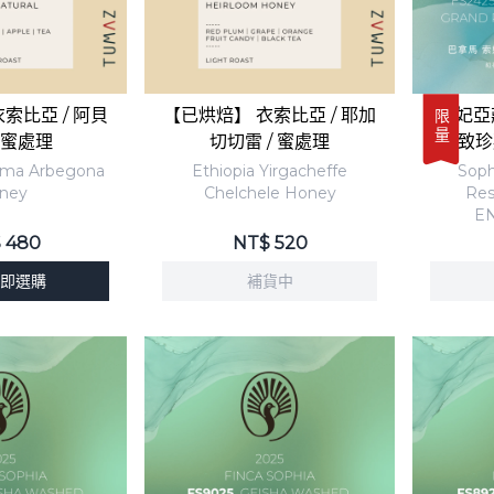
索比亞 / 阿貝
【已烘焙】 衣索比亞 / 耶加
索妃亞莊園
限量
/ 蜜處理
切切雷 / 蜜處理
致珍
dama Arbegona
Ethiopia Yirgacheffe
Soph
ney
Chelchele Honey
Res
EN
$
480
NT$
520
即選購
補貨中