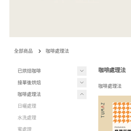
全部商品
咖啡處理法
咖啡處理法
已烘焙咖啡
瑰夏、特殊品種
接單後烘焙
咖啡處理法
日常單品咖啡
瑰夏、特殊品種
咖啡處理法
-
-
新品上架
頂級稀有莊園
日曬處理
-
微批次莊園
浸泡咖啡包
水洗處理
-
知名一級莊園
瑰夏盲盒
蜜處理