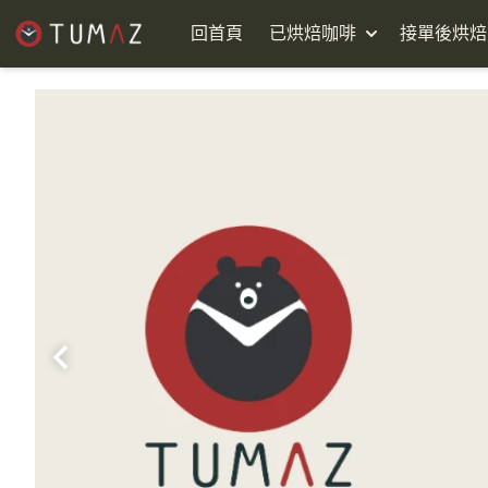
回首頁
已烘焙咖啡
接單後烘焙