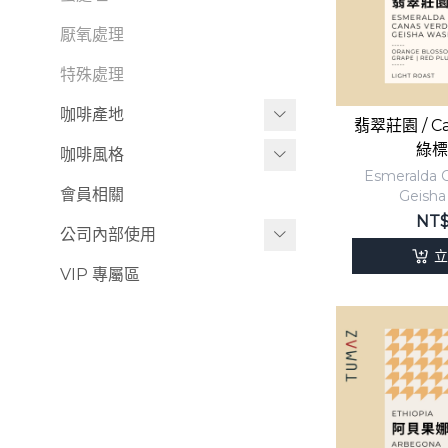
-
CP值高莊園
厭氧處理
瑰夏日常系列
特殊處理
日常精品咖啡
咖啡產地
翡翠莊園 / Can
-
非洲
綠標
衣索比亞
咖啡風格
Esmeralda 
-
中南美洲
巴拿馬
明亮果香風味
會員相關
Geisha
NT
-
Adaura 阿朵拉莊園
批發包裝
深色果香風味
公司內部使用
立
-
Agricola 耕樸莊園
花茶調風味
貨運
VIP 專屬區
-
Altieri 阿爾鐵里莊園
堅果可可調風味
-
Auromar 極光莊園
低酸值咖啡
-
Barbara 芭芭拉莊園
-
Black Moon 暗月莊園