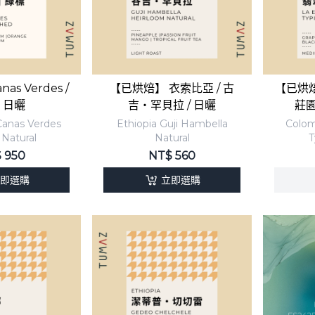
as Verdes /
【已烘焙】 衣索比亞 / 古
【已烘焙
 日曬
吉・罕貝拉 / 日曬
莊園
Canas Verdes
Ethiopia Guji Hambella
Colom
 Natural
Natural
T
$
950
NT$
560
即選購
立即選購