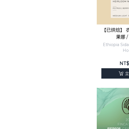
-
Chevas 齊瓦士莊園
-
Deborah 黛博拉莊園
-
Esmeralda 翡翠黑標
【已烘焙】 衣
果娜 
-
Esmeralda 翡翠紅標
Ethiopia Si
Ho
-
Esmeralda 翡翠綠標
-
Elida 艾利達莊園
NT
立
-
El Burro 小毛驢莊園
-
Eyla 365 艾拉莊園
-
Guarumo 瓜瓜果莊園
-
Hachi 無限莊園
-
Hartmann 哈特曼莊園