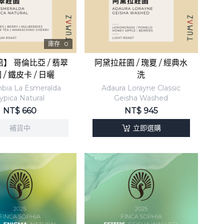
庫存
0
】 哥倫比亞 / 翡翠
阿黛拉莊園 / 瑰夏 / 經典水
 / 鐵皮卡 / 日曬
洗
bia La Esmeralda
Adaura Lorayne Classic
ypica Natural
Geisha Washed
NT$
660
NT$
945
補貨中
立即選購